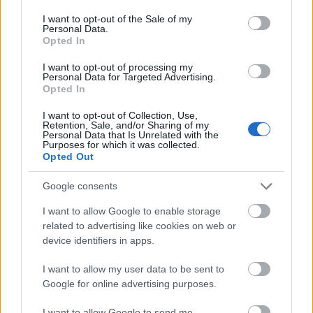
consent section.
I want to opt-out of the Sale of my
Personal Data.
Opted In
I want to opt-out of processing my
Personal Data for Targeted Advertising.
Opted In
I want to opt-out of Collection, Use,
Retention, Sale, and/or Sharing of my
Personal Data that Is Unrelated with the
Purposes for which it was collected.
Opted Out
Google consents
I want to allow Google to enable storage
Helyi keresőoptimalizálás és
related to advertising like cookies on web or
Keresőoptimalizálás Budapest
device identifiers in apps.
Weboldal készítés és optimalizálás
•
2019. július 12.
0
I want to allow my user data to be sent to
Google for online advertising purposes.
Helyi keresőoptimalizálás és Keresőoptimalizálás
I want to allow Google to send me