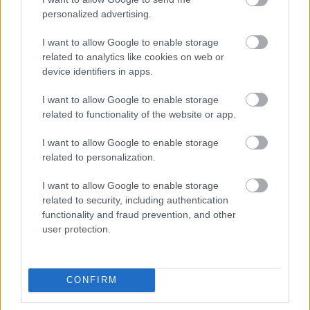
Budapest
personalized advertising.
Korlátlan webtárhely méret.
( Csak a weboldal weblaphoz tartozó fájlok ...
I want to allow Google to enable storage
related to analytics like cookies on web or
device identifiers in apps.
Céges weboldal készítés Budapest
I want to allow Google to enable storage
Weboldal készítés és optimalizálás
•
2019. június 30.
0
related to functionality of the website or app.
Website web - Egyedi fejlesztésű webáruház Céges
I want to allow Google to enable storage
weboldal készítés Budapest
related to personalization.
Korlátlan webtárhely méret.
( Csak a weboldal weblaphoz tartozó ...
I want to allow Google to enable storage
related to security, including authentication
functionality and fraud prevention, and other
Egyedi fejlesztésű webáruház
user protection.
Autószállítás éjjel - nappal Budapest
Weboldal készítés és optimalizálás
•
2019. június 15.
0
CONFIRM
Egyedi fejlesztésű webáruház Autószállítás éjjel -