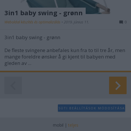
3in1 baby swing - grønn
Weboldal készítés és optimalizálás
•
2019. június 11.
0
3in1 baby swing - grønn
De fleste svingene anbefales kun fra to til tre år, men
mange foreldre ønsker å gi kjent til babyen med
gleden av ...
SÜTI BEÁLLÍTÁSOK MÓDOSÍTÁSA
mobil
|
teljes