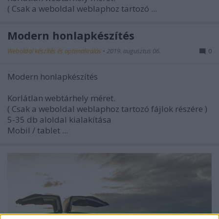
( Csak a weboldal weblaphoz tartozó ...
Modern honlapkészítés
Weboldal készítés és optimalizálás
•
2019. augusztus 06.
0
Modern honlapkészítés
Korlátlan webtárhely méret.
( Csak a weboldal weblaphoz tartozó fájlok részére )
5-35 db aloldal kialakítása
Mobil / tablet ...