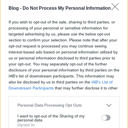
Blog -
Do Not Process My Personal Information
If you wish to opt-out of the sale, sharing to third parties, or
processing of your personal or sensitive information for
targeted advertising by us, please use the below opt-out
section to confirm your selection. Please note that after your
opt-out request is processed you may continue seeing
Tesla mobile de - Tesla tartós bérlet -
interest-based ads based on personal information utilized by
Használt autó‎ Tesla Model 3
us or personal information disclosed to third parties prior to
your opt-out. You may separately opt-out of the further
Budapest
disclosure of your personal information by third parties on the
IAB’s list of downstream participants. This information may
Weboldal készítés és optimalizálás
•
2019. július 25.
0
also be disclosed by us to third parties on the
IAB’s List of
Downstream Participants
that may further disclose it to other
Tesla mobile de - Tesla tartós bérlet - Használt autó‎
third parties.
Tesla Model 3 Budapest
Please note that this website/app uses one or more Google
Personal Data Processing Opt Outs
Használt autó‎k Tesla Model 3 Budapest
services and may gather and store information including but
Külföldről behozott ...
not limited to your visit or usage behaviour. You may click to
I want to opt-out of the Sharing of my
personal data.
grant or deny consent to Google and its third-party tags to
Opted In
use your data for below specified purposes in below Google