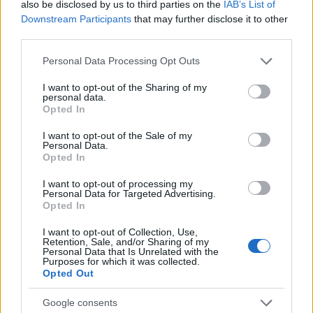
Ål i Hallingdal
also be disclosed by us to third parties on the
IAB’s List of
Downstream Participants
that may further disclose it to other
Weboldal készítés és optimalizálás
•
2019. június 07.
0
third parties.
Please note that this website/app uses one or more Google
Adamo Baby swing - forest Buskerud Ål i Hallingdal
Personal Data Processing Opt Outs
services and may gather and store information including but
De fleste svingene anbefales kun fra to til tre år, men
not limited to your visit or usage behaviour. You may click to
I want to opt-out of the Sharing of my
mange foreldre ønsker å gi kjent til ...
personal data.
grant or deny consent to Google and its third-party tags to
Opted In
use your data for below specified purposes in below Google
consent section.
I want to opt-out of the Sale of my
Personal Data.
Opted In
I want to opt-out of processing my
Personal Data for Targeted Advertising.
Opted In
I want to opt-out of Collection, Use,
Retention, Sale, and/or Sharing of my
Personal Data that Is Unrelated with the
Purposes for which it was collected.
Opted Out
Google consents