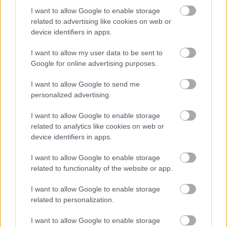
I want to allow Google to enable storage
Tesla behozatal TESLA MOTORS
related to advertising like cookies on web or
device identifiers in apps.
Model S P85D Debrecen
Weboldal készítés és optimalizálás
•
2019. június 07.
0
I want to allow my user data to be sent to
Google for online advertising purposes.
Tesla behozatal TESLA MOTORS Model S P85D
I want to allow Google to send me
Debrecen
personalized advertising.
A vételár 27 % Áfa-t tartalmaz, amely lehetőséget
biztosít nyíltvégű pénzügyi lízing ...
I want to allow Google to enable storage
related to analytics like cookies on web or
device identifiers in apps.
I want to allow Google to enable storage
related to functionality of the website or app.
I want to allow Google to enable storage
related to personalization.
I want to allow Google to enable storage