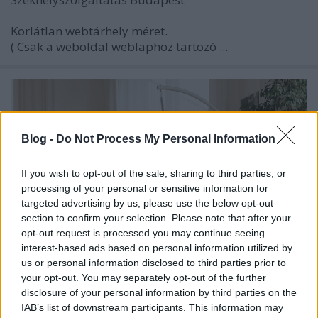
Korlátlan webtárhely méret.
( Csak a weboldal weblaphoz tartozó ...
Blog -
Do Not Process My Personal Information
If you wish to opt-out of the sale, sharing to third parties, or
processing of your personal or sensitive information for
targeted advertising by us, please use the below opt-out
section to confirm your selection. Please note that after your
opt-out request is processed you may continue seeing
interest-based ads based on personal information utilized by
us or personal information disclosed to third parties prior to
your opt-out. You may separately opt-out of the further
disclosure of your personal information by third parties on the
Adamo Baby swing - forest Buskerud
IAB’s list of downstream participants. This information may