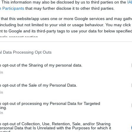
. This information may also be disclosed by us to third parties on the
IA
 ROUND 137032
Participants
that may further disclose it to other third parties.
. Induló vállalkozások részére bemutatkozó weboldal
ia modullal és árajánlatkérővel.
 that this website/app uses one or more Google services and may gath
Ar
033532
including but not limited to your visit or usage behaviour. You may click 
l
Flotta céges autók Tesla Model 3
201
 to Google and its third-party tags to use your data for below specifi
2019
ogle consent section.
201
ben leginkább üzleti / webáruház célú weboldalra.
Online
201
ruház designjának tervezése, kiviteleése
l Data Processing Opt Outs
2018
Tov
GR szelep javítás
o opt-out of the Sharing of my personal data.
NERO 145112
In
Fe
rbantartása
. Havidíjas weboldal keresőoptimalizálás.
esten és Pest megyében.
RSS 
o opt-out of the Sale of my Personal Data.
zálással
Budapest és Budapest vonzáskörzetében szeretné
bej
In
kkor kiemelkedően, fontos, hogy egy olyan webáruház
Ato
álás tekintetében jól SEO optimalizált.
bej
to opt-out of processing my Personal Data for Targeted
-
Keresőoptimalizálás budapest Pirelli Scorpion ZERO All
ing.
In
Eg
o opt-out of Collection, Use, Retention, Sale, and/or Sharing
li Scorpion ZERO All Season
255/55 R20 110 W (270 km/h)
ersonal Data that Is Unrelated with the Purposes for which it
lected.