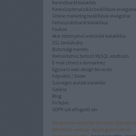
Keresőbarát kialakítás
Keresőoptimalizálás beállítások elvégzés
Online marketing beállítások elvégzése
Felhasználóbarát kialakítása
Favikon
Akár többnyelvű weboldal kialakítása
SSL tanúsítvány
Biztonsági mentés
Weboldalhoz tartozó MySQL adatbázis
E-mail címed a domainhez
Egyszerű web design tervezés
Képváltó / Slider
Szöveges aloldal kialakítás
Galéria
Blog
Fix fejléc
GDPR süti elfogadó sáv
Reszponzív weboldal tervezés Operatív 
Bérelhető weblap - Apple gyors Szerviz