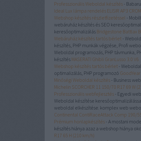
Professzionális Weboldal készítés
- Babar
Ideal Lux lámpa rendelés ELISIR AP3 CRO
Webshop készítés részletfizetéssel
- Mobil
webáruház készítés és SEO keresőoptimal
keresőoptimalizálás
Bridgestone Battlax 
Webáruház készítés tartós bérlet
- Webolda
készítés, PHP munkák végzése, Profi webo
Weboldal programozás, PHP távmunka, PHP
készítés
MASERATI Ghibli GranLusso 3.0 V6
Webshop készítés tartós bérlet
- Weboldal 
optimalizálás, PHP programozó
GoodYear 
Minőségi Weboldal készítés
- Business web
Michelin SCORCHER 11 150/70 R17 69 W (2
Professzionális webfejlesztés
- Egyedi web
Weboldal készítése keresőoptimalizálássa
weboldal elkészítése. komplex web webold
Continental ContiRaceAttack Comp 190/55
Prémium honlapkészítés‎
- A mostani mode
készítés hiánya azaz a webshop hiánya oko
R17 65 H (210 km/h)