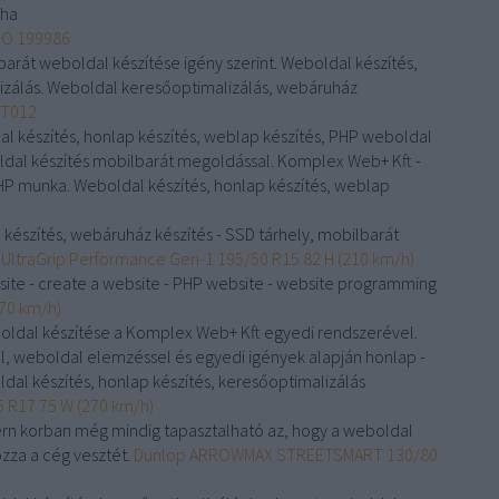
uha
MO 199986
barát weboldal készítése igény szerint. Weboldal készítés,
izálás. Weboldal keresőoptimalizálás, webáruház
BT012
l készítés, honlap készítés, weblap készítés, PHP weboldal
ldal készítés mobilbarát megoldással. Komplex Web+ Kft -
 munka. Weboldal készítés, honlap készítés, weblap
készítés, webáruház készítés - SSD tárhely, mobilbarát
UltraGrip Performance Gen-1 195/50 R15 82 H (210 km/h)
site - create a website - PHP website - website programming
70 km/h)
oldal készítése a Komplex Web+ Kft egyedi rendszerével.
l, weboldal elemzéssel és egyedi igények alapján honlap -
al készítés, honlap készítés, keresőoptimalizálás
 R17 75 W (270 km/h)
rn korban még mindig tapasztalható az, hogy a weboldal
zza a cég vesztét.
Dunlop ARROWMAX STREETSMART 130/80