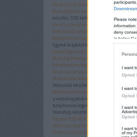
participants
Ideal Lux lámpa webshop VERSUS SP168
Downstream 
Bemutatkozó weboldal
már 20 000 Ft-tól
készítés. SSD tárhelyen, képváltóval, galér
Please note
Ideal Lux fényforrás CAESAR SP6 CROMO 
information 
Webáruház készítés keresőoptimalizálássa
deny consent
Bérelhető honlap - Apple gyors Szerviz
in below Go
Egyedi árajánlat készítése bútor témakör
marketing tanácsadás
Látványterv és webá
Persona
Minőségi Weblap készítés
- Babaruha
Bérelhető honlap készítés - Chiptuning - E
I want t
Ideal Lux lámpa webáruház ARMONY PT2 
Opted 
Weboldalak felmérése, optimalizálása, ka
Weboldal készítése referenciákkal Budap
I want t
Mobilbarát honlapkészítés keresőoptimali
Opted 
a webshopjából kiszolgálni a vásárlóit? A
tulajdonosa legyen, amely keresőoptimaliz
I want 
Webshop készítés keresőoptimalizálással 
Advertis
Opted 
Season 315/40 R21 115 Y (300 km/h)
Ideal Lux lámpák UNION AP2 142197
I want t
Professzionális Webáruház készítés - Pirel
of my P
was col