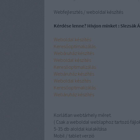
Webfejlesztés / weboldal készítés
Kérdése lenne? Hívjon minket : Slezsák
Weboldal készítés
Keresőoptimalizálás
Webáruház készítés
Weboldal készítés
Keresőoptimalizálás
Webáruház készítés
Weboldal készítés
Keresőoptimalizálás
Webáruház készítés
Korlátlan webtárhely méret.
( Csak a weboldal weblaphoz tartozó fájlok
5-35 db aloldal kialakítása
Mobil / tablet verzió