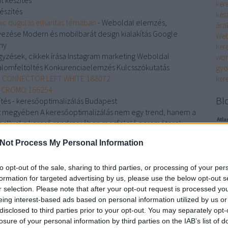
t készítés
ker
észítés
kész
 wc dugulás elhárítás témában
- Weboldal elemzés,
ára
ezése Modern és mobilbarát design kialakítás Google
Web
ny
ker
yzések, cikkek írása Instagram marketing Weboldal
wor
talomfeltöltés Konkurenciaelemzés Kulcsszókutatás
gyo
IN CONNECTOR LEFT WHITE 188072
ker
3 CROMO 166254
Bl
tés - keresőoptimalizálás Budapest
t megyében A keresőoptimalizálás nem egy trend, hanem a
Atla
mellyel a kereső rendszerében megfelelő paraméterek
Min
linkjeit.
nem
Not Process My Personal Information
BMW és Audi használtautó értékesítés weboldal készítés Ár
és 
jel
rű és gyors megoldás weboldal rendelésre. Minden bérelhető
to opt-out of the sale, sharing to third parties, or processing of your per
tiz
formation for targeted advertising by us, please use the below opt-out s
tiz
r selection. Please note that after your opt-out request is processed y
ALFA ROMEO 4C
saj
eing interest-based ads based on personal information utilized by us or
al külföldről Tesla Model 3
fay
disclosed to third parties prior to your opt-out. You may separately opt-
12 CROMO 166247
losure of your personal information by third parties on the IAB’s list of
emélygépkocsi lízing Tesla Model 3