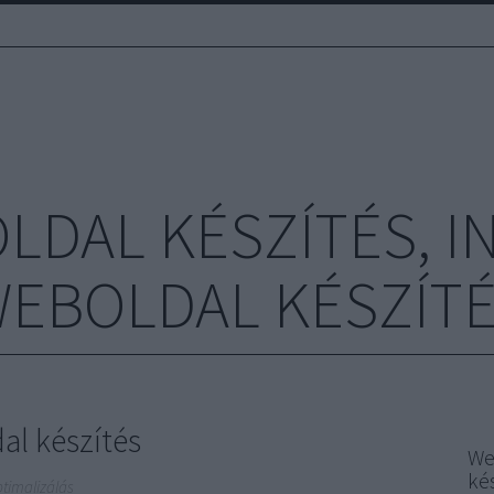
LDAL KÉSZÍTÉS, I
EBOLDAL KÉSZÍT
al készítés
We
ké
ptimalizálás