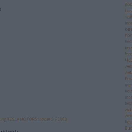
goo
e
bus
szü
mod
ker
hon
kész
ker
léz
Mob
web
web
Res
men
köl
mob
tes
web
web
lízing TESLA MOTORS Model S P100D
kés
Bud