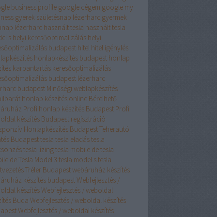
gle business profile
google cégem
google my
iness
gyerek születésnap lézerharc
gyermek
linap lézerharc
használt tesla
használt tesla
el s
helyi keresőoptimalizálás
helyi
esőoptimalizálás budapest
hitel
hitel igénylés
lapkészítés
honlapkészítés budapest
honlap
ítés
karbantartás
keresőoptimalizálás
esőoptimalizálás budapest
lézerharc
erharc budapest
Minőségi weblapkészítés
ilbarát honlap készítés
online Bérelhető
áruház
Profi honlap készítés Budapest
Profi
oldal készítés Budapest
regisztráció
zponzív Honlapkészítés Budapest
Teherautó
tés Budapest
tesla
tesla eladás
tesla
csönzés
tesla lízing
tesla mobile.de
tesla
ile de
Tesla Model 3
tesla model s
tesla
ztvezetés
Tréler Budapest
webáruház készítés
áruház készítés budapest
Webfejlesztés /
oldal készítés
Webfejlesztés / weboldal
zítés Buda
Webfejlesztés / weboldal készítés
apest
Webfejlesztés / weboldal készítés