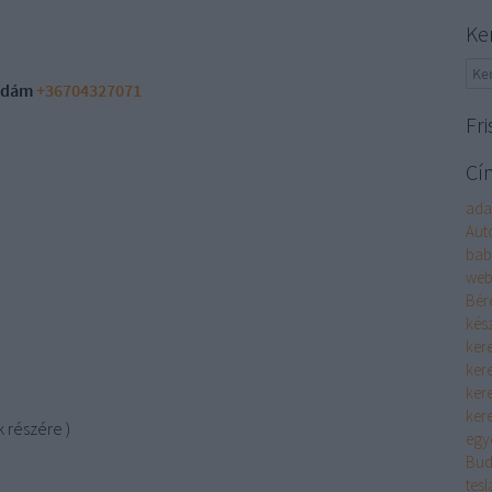
Ke
 Ádám
+36704327071
Fri
Cí
ada
Aut
bab
web
Bér
kész
ker
ker
ker
ker
 részére )
egy
Bud
tesl