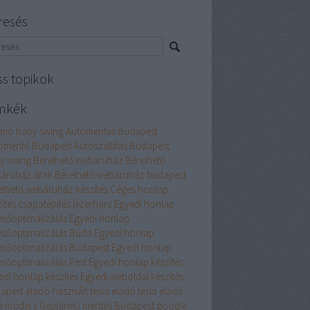
resés
ss topikok
mkék
mo baby swing
Autómentés Budapest
ómentő Budapest
Autószállítás Budapest
y swing
Bérelhető webáruház
Bérelhető
áruház árak
Bérelhető webáruház budapest
elhető webáruház készítés
Céges honlap
ítés
csapatépítés lézerharc
Egyedi honlap
esőoptimalizálás
Egyedi honlap
esőoptimalizálás Buda
Egyedi honlap
esőoptimalizálás Budapest
Egyedi honlap
esőoptimalizálás Pest
Egyedi honlap készítés
edi honlap készítés
Egyedi weboldal készítés
apest
eladó használt tesla
eladó tesla
eladó
a model s
Gépjármű mentés Budapest
google