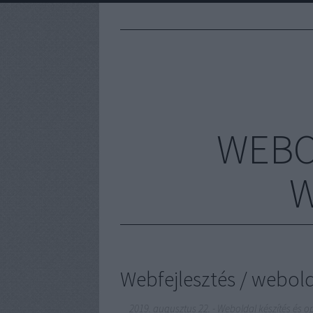
WEBO
W
Webfejlesztés / webold
2019. augusztus 22.
-
Weboldal készítés és o