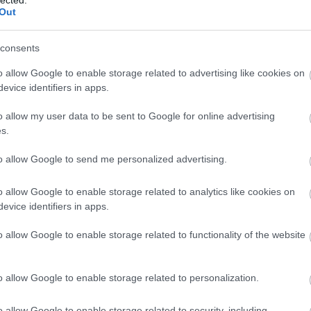
Out
hiptuning árak
timalizálás Budapest
consents
yedi igényes és komplett szolgáltatás kedvező áron.
 Egyedi online megoldások, mobilbarát, üzletindító és
o allow Google to enable storage related to advertising like cookies on
evice identifiers in apps.
timalizálás Buda
- keresőoptimalizálás Pest
O beállításokkal és marketing személettel
o allow my user data to be sent to Google for online advertising
oldal / csoport követő gyüjtés. Instagram tartalomkezelés
s.
al készítés
to allow Google to send me personalized advertising.
AZ-0099 Izza falikar
design és specifikáció alapján gumi ,
gumiabroncs
o allow Google to enable storage related to analytics like cookies on
evice identifiers in apps.
 tárhely Akár Wordpress üzemeltetés Egyedi fejlesztő CMS
o allow Google to enable storage related to functionality of the website
CKEL 160016
jlesztő
o allow Google to enable storage related to personalization.
yedi CMS rendszerrel
sszóelemzés és keresőoptimalizálás Zárcsere Budapest
eg. Kis és - közepes vállalkozásoknak nyújtunk
weboldal
o allow Google to enable storage related to security, including